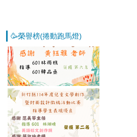
🥳榮譽榜(捲動跑馬燈)