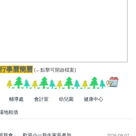
要行事曆簡曆
(←點擊可開啟檔案)
輔導處
會計室
幼兒園
健康中心
場地租借
會暨班親會」，歡迎小一新生家長參加。
2026-08-07