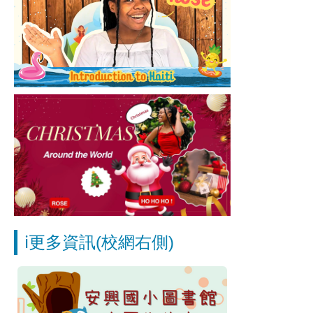
ℹ️更多資訊(校網右側)