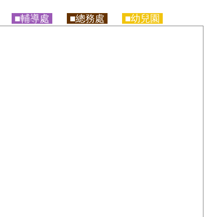
■輔導處
■總務處
■幼兒園
g