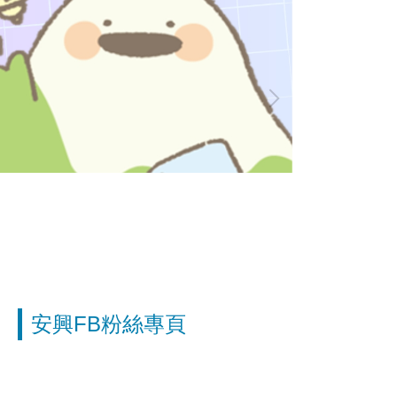
安興FB粉絲專頁
安興國小交通安全教育榮獲「金安獎」 教職員與社區志工攜手