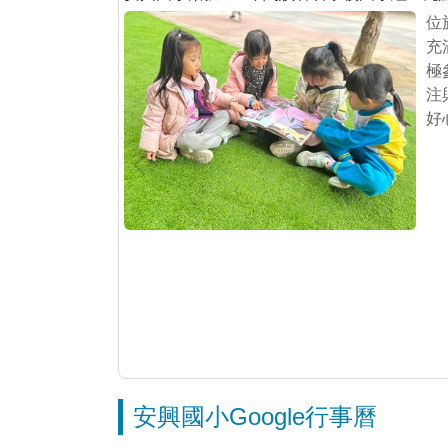
位
充
校徽呢!
極
注
以五色鳥做
好
爛的天空展
2024-12-31
安興國小Google行事曆