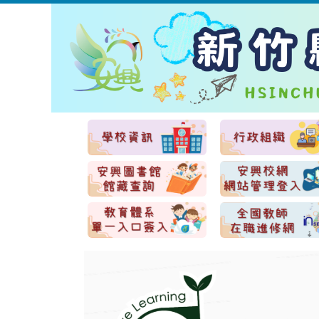
跳
到
主
要
內
容
區