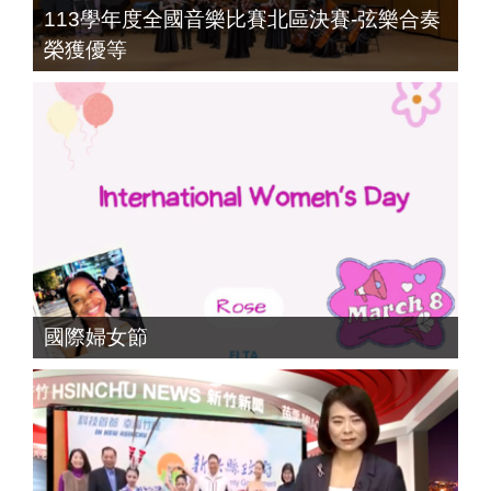
113學年度全國音樂比賽北區決賽-弦樂合奏
榮獲優等
國際婦女節