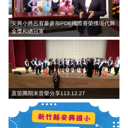
安興小將呂宥蓁參加PDE國際賽榮獲現代舞
金獎和總冠軍
直笛團期末音樂分享113.12.27