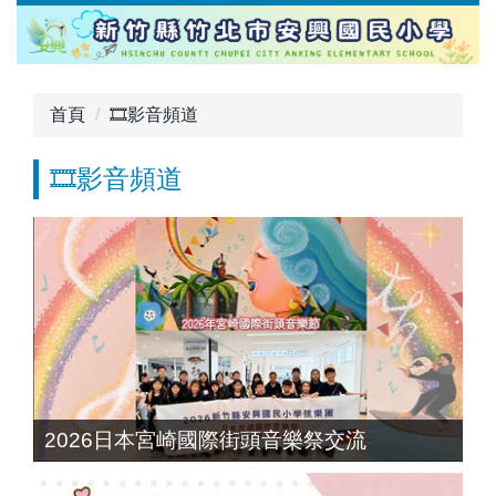
跳
到
主
要
首頁
🎞️影音頻道
內
容
🎞️影音頻道
區
2026日本宮崎國際街頭音樂祭交流