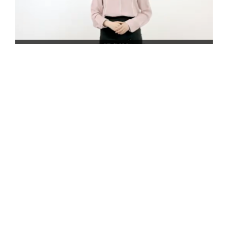
打詐新四法上路─ATM詐騙篇
打詐新四法上路─投資詐騙篇