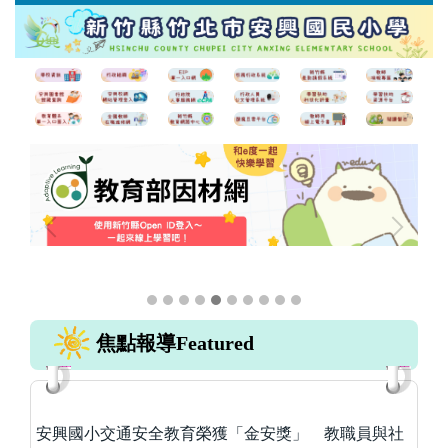
跳
到
主
要
內
容
區
焦點報導Featured
案
安興國小交通安全教育榮獲「金安獎」 教職員與社
安