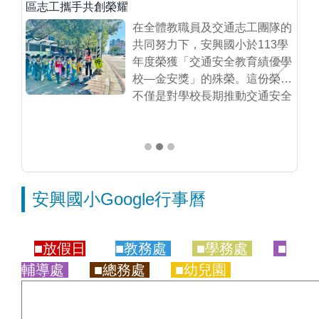
區志工攜手共創榮耀
國
在全體教職員及交通志工團隊的
是
共同努力下，安興國小於113學
學
年度榮獲「交通安全教育績優學
度關
校—金安獎」的殊榮。這份榮耀
2025-10-01
予深
不僅是對學校長期推動交通安全
通、
教育的肯定，更是對師生、家長
的挑
與社區力量凝聚的最佳見證。
做好
今年九月，學校...
安興國小Google行事曆
■放假日
■教務處
■學務處
■
輔導處
■總務處
■幼兒園
g