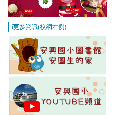
ℹ️更多資訊(校網右側)