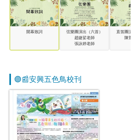
開幕致詞
弦樂團演出（六首）
直笛團演出
趙婕娑老師
陳萱寧
張詠婷老師
🟣📰安興五色鳥校刊