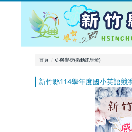
跳
到
主
要
內
容
區
首頁
🥳榮譽榜(捲動跑馬燈)
新竹縣114學年度國小英語競