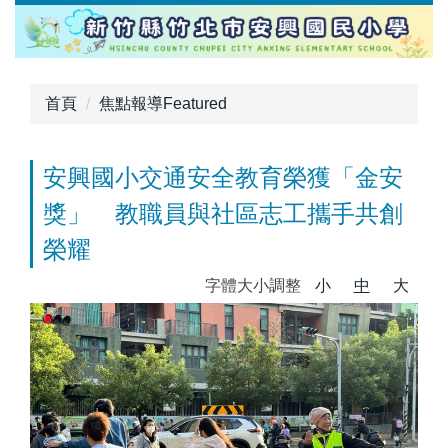
跳
到
主
要
首頁
焦點報導Featured
內
容
區
安興國小交通安全教育榮獲「金安
獎」 教職員與社區志工攜手共創
榮耀
字體大小調整
小
中
大