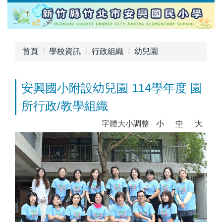
跳
到
主
要
首頁
學校資訊
行政組織
幼兒園
內
容
區
安興國小附設幼兒園 114學年度 園
所行政/教學組織
字體大小調整
小
中
大