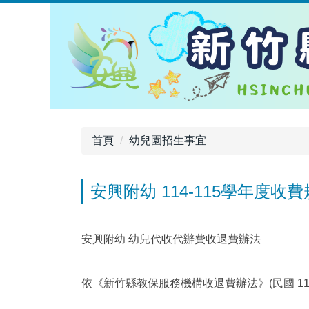
跳
到
主
要
內
容
區
首頁
幼兒園招生事宜
安興附幼 114-115學年度收
安興附幼 幼兒代收代辦費收退費辦法
依《新竹縣教保服務機構收退費辦法》(民國 114 年