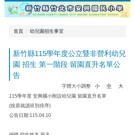
跳
到
主
要
首頁
幼兒園招生事宜
內
容
區
新竹縣115學年度公立暨非營利幼兒
園 招生 第一階段 留園直升名單公
告
字體大小調整
小
中
大
115學年度 安興國小附設幼兒園 留園直升名單
(按原就讀班別排序)
公告日期:115.04.10
編號 幼生姓名 班名