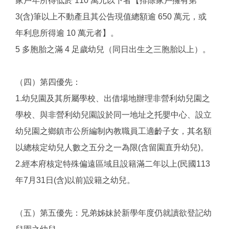
家戶年所得低於 110 萬元以下者【排除家戶擁有第
3(含)筆以上不動產且其公告現值總額逾 650 萬元，或
年利息所得逾 10 萬元者】。
5 多胞胎之滿 4 足歲幼兒（同日出生之三胞胎以上）。
（四）第四優先：
1.幼兒園及其所屬學校、出借場地辦理非營利幼兒園之
學校、與非營利幼兒園設於同一地址之托嬰中心、設立
幼兒園之鄉鎮市公所編制內教職員工適齡子女，其名額
以總核定幼兒人數之五分之一為限(含留園直升幼兒)。
2.經本府核定特殊偏遠區域且設籍滿二年以上(民國113
年7月31日(含)以前)設籍之幼兒。
（五）第五優先：兄弟姊妹於新學年度仍就讀欲登記幼