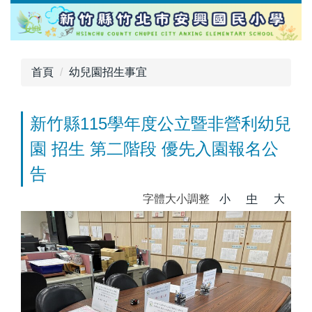
跳
到
主
要
首頁
幼兒園招生事宜
內
容
區
新竹縣115學年度公立暨非營利幼兒
園 招生 第二階段 優先入園報名公
告
字體大小調整
小
中
大