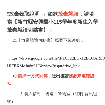
❗放棄錄取說明 → 如欲
放棄就讀
，請填
寫【新竹縣安興國小115學年度新生入學
放棄就讀切結書
】
：
⚠️【放棄就讀切結書】檔案下載連結：
https://drive.google.com/file/d/1XF22LUk12LCOARL8
UIFEXMoJn8nSU6k/view?usp=drive_link
👉
請擇一方式回傳
，送出後請
務必來電確認
📞
📌 裝入信封，親送：警衛室（註明 資訊組
收）