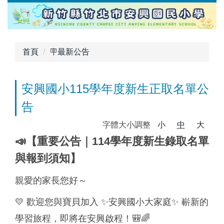
跳
到
主
要
首頁
🪧最新公告
內
容
區
安興國小115學年度新生正取名單公
告
字體大小調整
小
中
大
📣【重要公告｜114學年度新生錄取名單
與報到須知】
親愛的家長您好～
💛 歡迎您與寶貝加入 ✨安興國小大家庭✨ 嶄新的
學習旅程，即將在安興啟程！🎒🌈