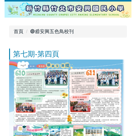
跳
到
主
要
首頁
🟣📰安興五色鳥校刊
內
容
區
第七期-第四頁