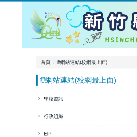
跳
到
主
要
內
容
區
首頁
🌐網站連結(校網最上面)
🌐網站連結(校網最上面)
學校資訊
行政組織
EIP