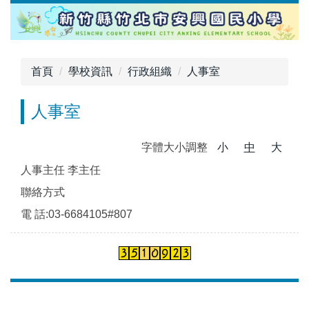
跳
到
主
要
首頁
學校資訊
行政組織
人事室
內
容
人事室
區
字體大小調整
小
中
大
人事主任 李主任
聯絡方式
電 話:03-6684105#807